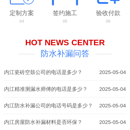
统维修扰民痛点。配备红外热成像仪、湿度分析仪等先进设备，30分钟
内精准定位隐蔽漏水点，检测精度达98%，避免盲目开挖造成的二次损
定制方案
签约施工
验收付款
失。采用高压注浆+负压吸附专利技术，有效填充基层空隙，恢复瓷砖平
04
05
06
整度，施工后承重强度提升40%，杜绝脱落风险。 内江地区免费上门勘
测报价，5-15年质保合同保障，选择内江域盾防水，不仅是选择防水的
技术，更是选择一份永不下线的品质承诺。
HOT NEWS CENTER
查看更多>>
防水补漏问答
内江瓷砖空鼓公司的电话是多少？
2025-05-04
内江精准测漏水师傅的电话是多少？
2025-05-04
内江防水补漏公司的电话号码是多少？
2025-05-04
内江房屋防水补漏材料是否环保？
2025-05-04