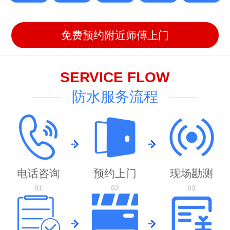
免费预约附近师傅上门
About us
SERVICE FLOW
关于我们
防水服务流程
内江域盾防水专注内江建筑防水领域十余年，是集技术研发、施工服
务于一体的现代化防水企业，致力于为内江家庭及商业空间提供高效、环
保的防水解决方案。凭借创新工艺与专业团队，内江域盾防水已为万千家
庭解决渗漏烦恼，用科技重塑安心生活。内江域盾防水的核心业务包括：
家庭全场景防水、高压注浆防水、微创不砸砖技术、AI智能侧漏检测、瓷
电话咨询
预约上门
现场勘测
砖空鼓修复系统。涵盖厨卫、阳台、屋顶等渗漏高发区，采用高分子防水
涂料与自研抗渗配方，形成双重防护层，质保期长达8-10年。运用智能
01
02
03
注浆设备精准定位渗漏点，通过高分子纳米材料快速填充裂缝，尤其适用
于地下室、管道周边等隐蔽工程渗水治理。独创瓷砖面渗透结晶工艺，无
需破坏原有装修，2小时快速修复卫生间漏水，施工后即用即干，解决传